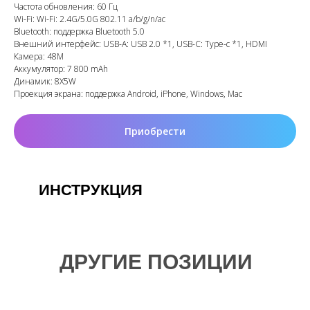
Частота обновления: 60 Гц
Wi-Fi: Wi-Fi: 2.4G/5.0G 802.11 a/b/g/n/ac
Bluetooth: поддержка Bluetooth 5.0
Внешний интерфейс: USB-A: USB 2.0 *1, USB-C: Type-c *1, HDMI
Камера: 48М
Аккумулятор: 7 800 mAh
Динамик: 8X5W
Проекция экрана: поддержка Android, iPhone, Windows, Mac
Приобрести
ИНСТРУКЦИЯ
ДРУГИЕ ПОЗИЦИИ
GB-32