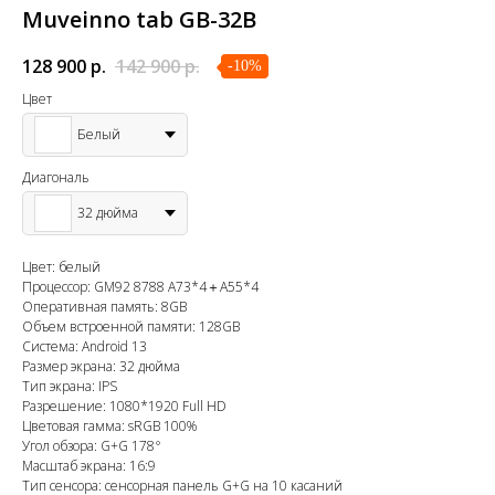
Muveinno tab GB-32B
128 900
р.
142 900
р.
-10%
Цвет
Белый
Диагональ
32 дюйма
Цвет: белый
Процессор: GM92 8788 A73*4＋A55*4
Оперативная память: 8GB
Объем встроенной памяти: 128GB
Система: Android 13
Размер экрана: 32 дюйма
Тип экрана: IPS
Разрешение: 1080*1920 Full HD
Цветовая гамма: sRGB 100%
Угол обзора: G+G 178°
Масштаб экрана: 16:9
Тип сенсора: сенсорная панель G+G на 10 касаний