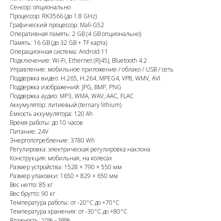
Сенсор: опционально
Процессор: RK3566 (до 1.8 GHz)
Графический процессор: Mali-G52
Оперативная память: 2 GB (4 GB опционально)
Память: 16 GB (до 32 GB + TF карта)
Операционная система: Android 11
Подключение: Wi-Fi, Ethernet (RJ45), Bluetooth 4.2
Управление: мобильное приложение / облако / USB / сеть
Поддержка видео: H.265, H.264, MPEG4, VP8, WMV, AVI
Поддержка изображений: JPG, BMP, PNG
Поддержка аудио: MP3, WMA, WAV, AAC, FLAC
Аккумулятор: литиевый (ternary lithium)
Ёмкость аккумулятора: 120 Ah
Время работы: до 10 часов
Питание: 24V
Энергопотребление: 3780 Wh
Регулировка: электрическая регулировка наклона
Конструкция: мобильная, на колесах
Размер устройства: 1528 × 790 × 550 мм
Размер упаковки: 1650 × 829 × 650 мм
Вес нетто: 85 кг
Вес брутто: 90 кг
Температура работы: от -20°C до +70°C
Температура хранения: от -30°C до +80°C
Влажность: 10% – 98%